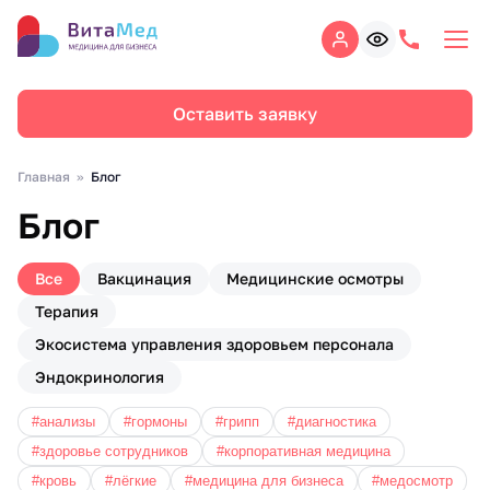
Оставить заявку
Главная
Блог
Блог
Все
Вакцинация
Медицинские осмотры
Терапия
Экосистема управления здоровьем персонала
Эндокринология
#анализы
#гормоны
#грипп
#диагностика
#здоровье сотрудников
#корпоративная медицина
#кровь
#лёгкие
#медицина для бизнеса
#медосмотр