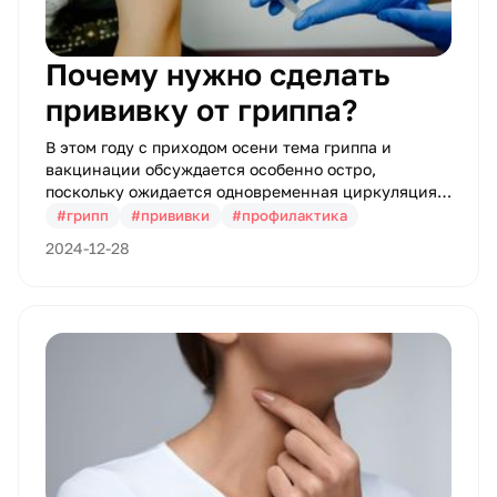
Почему нужно сделать
прививку от гриппа?
В этом году с приходом осени тема гриппа и
вакцинации обсуждается особенно остро,
поскольку ожидается одновременная циркуляция
сезонной инфекции и коронавируса. Московские
#грипп
#прививки
#профилактика
власти объявили открытие прививочной кампании
2024-12-28
уже в начале сентября.