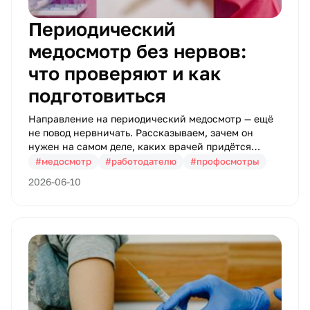
Периодический
медосмотр без нервов:
что проверяют и как
подготовиться
Направление на периодический медосмотр — ещё
не повод нервничать. Рассказываем, зачем он
нужен на самом деле, каких врачей придётся
обойти и как подготовиться, чтобы уложиться в
#медосмотр
#работодателю
#профосмотры
один визит.
2026-06-10