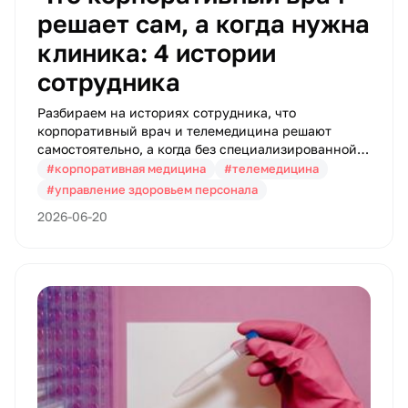
решает сам, а когда нужна
клиника: 4 истории
сотрудника
Разбираем на историях сотрудника, что
корпоративный врач и телемедицина решают
самостоятельно, а когда без специализированной
клиники не обойтись.
#корпоративная медицина
#телемедицина
#управление здоровьем персонала
2026-06-20