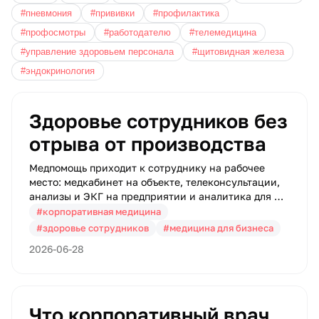
#пневмония
#прививки
#профилактика
#профосмотры
#работодателю
#телемедицина
#управление здоровьем персонала
#щитовидная железа
#эндокринология
Здоровье сотрудников без
отрыва от производства
Медпомощь приходит к сотруднику на рабочее
место: медкабинет на объекте, телеконсультации,
анализы и ЭКГ на предприятии и аналитика для HR
в одном окне — без отрыва от производства.
#корпоративная медицина
#здоровье сотрудников
#медицина для бизнеса
2026-06-28
Что корпоративный врач