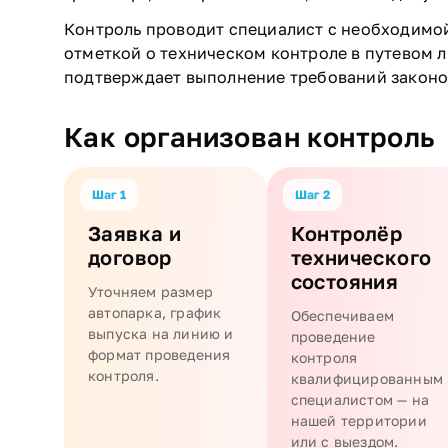
Контроль проводит специалист с необходимой
отметкой о техническом контроле в путевом л
подтверждает выполнение требований законо
Как организован контроль
Шаг 1
Шаг 2
Заявка и
Контролёр
договор
технического
состояния
Уточняем размер
автопарка, график
Обеспечиваем
выпуска на линию и
проведение
формат проведения
контроля
контроля.
квалифицированным
специалистом — на
нашей территории
или с выездом.