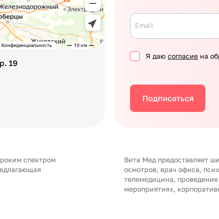
Email
Я даю
согласие
на об
р. 19
Подписаться
ироким спектром
Вита Мед предоставляет ши
редлагающая
осмотров, врач офиса, пси
телемедицина, проведение
мероприятиях, корпоратив