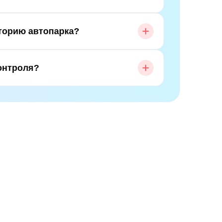
торию автопарка?
онтроля?