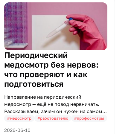
Периодический
медосмотр без нервов:
что проверяют и как
подготовиться
Направление на периодический
медосмотр — ещё не повод нервничать.
Рассказываем, зачем он нужен на самом
деле, каких врачей придётся обойти и как
#медосмотр
#работодателю
#профосмотры
подготовиться, чтобы уложиться в один
2026-06-10
визит.