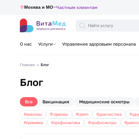
Москва и МО
Частным клиентам
О нас
Услуги
Управление здоровьем персонала
Главная
Блог
Блог
Все
Вакцинация
Медицинские осмотры
#анализы
#гормоны
#грипп
#диагностика
#здо
#прививки
#профилактика
#профосмотры
#работ