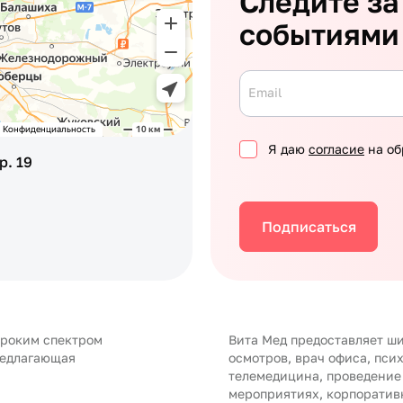
Следите за
событиями
Email
Я даю
согласие
на об
р. 19
Подписаться
ироким спектром
Вита Мед предоставляет ши
редлагающая
осмотров, врач офиса, пси
телемедицина, проведение
мероприятиях, корпоратив