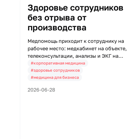
Здоровье сотрудников
без отрыва от
производства
Медпомощь приходит к сотруднику на
рабочее место: медкабинет на объекте,
телеконсультации, анализы и ЭКГ на
предприятии и аналитика для HR в одном
#корпоративная медицина
окне — без отрыва от производства.
#здоровье сотрудников
#медицина для бизнеса
2026-06-28