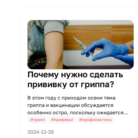
Почему нужно сделать
прививку от гриппа?
В этом году с приходом осени тема
гриппа и вакцинации обсуждается
особенно остро, поскольку ожидается
одновременная циркуляция сезонной
#грипп
#прививки
#профилактика
инфекции и коронавируса. Московские
2024-12-28
власти объявили открытие прививочной