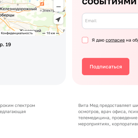
событиями
Email
Я даю
согласие
на об
р. 19
Подписаться
ироким спектром
Вита Мед предоставляет ши
редлагающая
осмотров, врач офиса, пси
телемедицина, проведение
мероприятиях, корпоратив