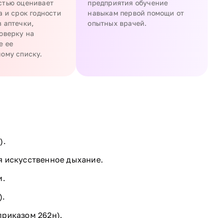
стью оценивает
предприятия обучение
а и срок годности
навыкам первой помощи от
 аптечки,
опытных врачей.
оверку на
е ее
ому списку.
).
я искусственное дыхание.
и.
).
приказом 262н).