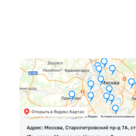
Адрес: Москва, Старопетровский пр-д 7А, ст