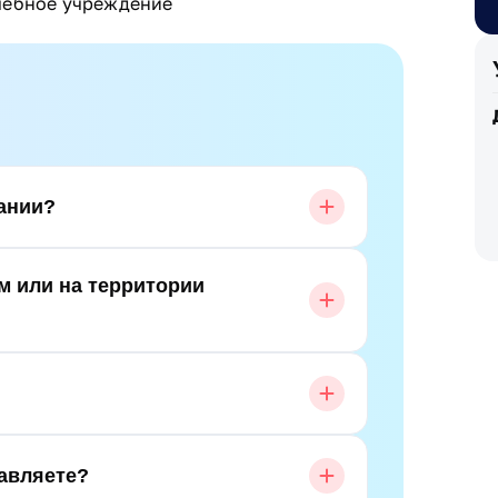
чебное учреждение
пании?
м или на территории
авляете?