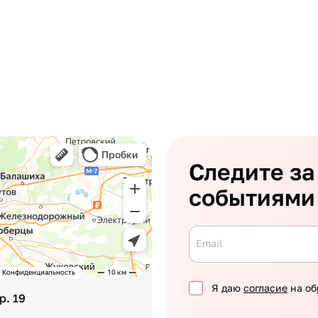
Следите за
событиями
Email
Я даю
согласие
на об
р. 19