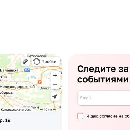
Следите за
событиями
Email
Я даю
согласие
на об
р. 19