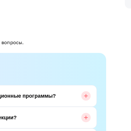
а вопросы.
кционные программы?
екции?