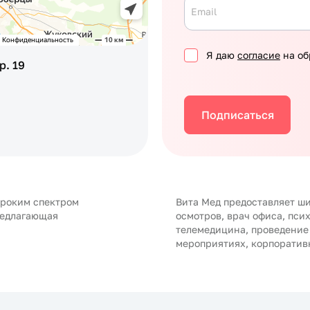
Email
Я даю
согласие
на об
р. 19
Подписаться
ироким спектром
Вита Мед предоставляет ши
редлагающая
осмотров, врач офиса, пси
телемедицина, проведение
мероприятиях, корпоратив