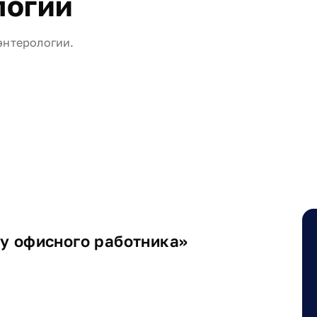
логии
энтерологии.
у офисного работника»