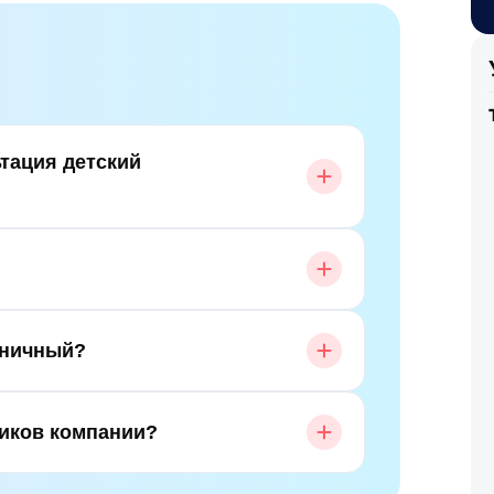
тация детский
ьничный?
ников компании?