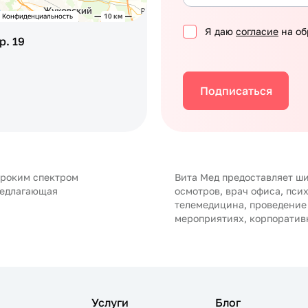
Я даю
согласие
на об
р. 19
Подписаться
ироким спектром
Вита Мед предоставляет ши
редлагающая
осмотров, врач офиса, пси
телемедицина, проведение
мероприятиях, корпоратив
Услуги
Блог